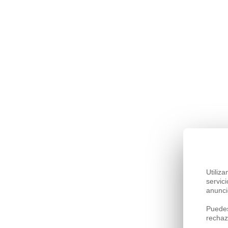
Utiliz
servic
anunci
Puedes
rechaz