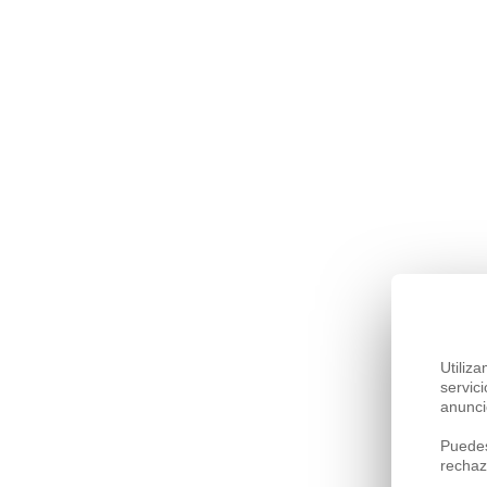
Utiliz
servic
anunci
Puedes
rechaz