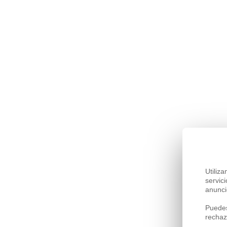
Utiliz
servic
anunci
Puedes
rechaz