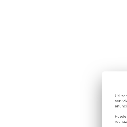
Utiliz
servic
anunci
Puedes
rechaz