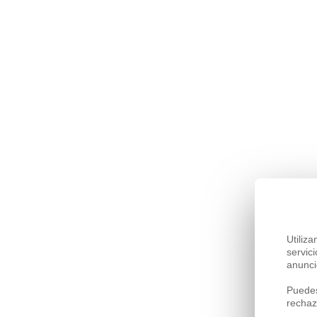
Utiliz
servic
anunci
Puedes
rechaz