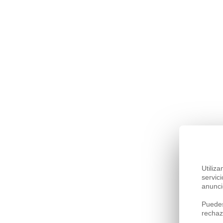
Utiliz
servic
anunci
Puedes
rechaz