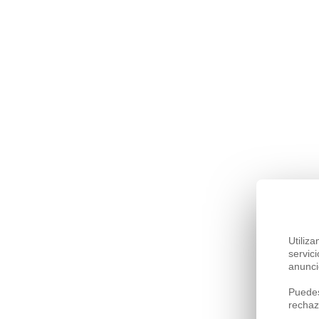
Utiliz
servic
anunci
Puedes
rechaz