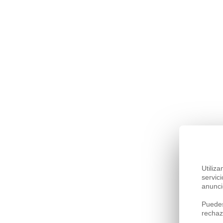
Utiliz
servic
anunci
Puedes
rechaz